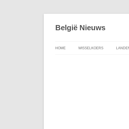
Spring
naar
de
België Nieuws
inhoud
HOME
WISSELKOERS
LANDEN