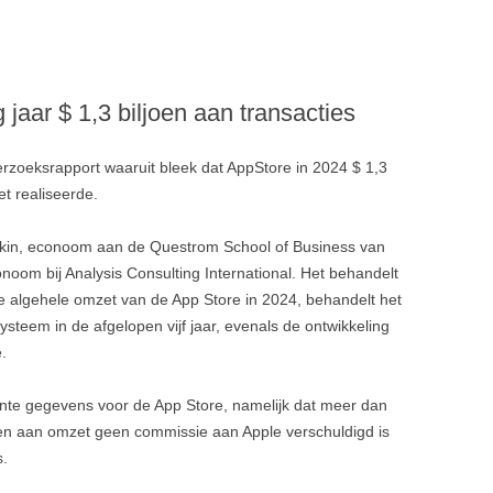
g jaar $ 1,3 biljoen aan transacties
erzoeksrapport waaruit bleek dat AppStore in 2024 $ 1,3
t realiseerde.
adkin, econoom aan de Questrom School of Business van
onoom bij Analysis Consulting International. Het behandelt
e algehele omzet van de App Store in 2024, behandelt het
steem in de afgelopen vijf jaar, evenals de ontwikkeling
.
ante gegevens voor de App Store, namelijk dat meer dan
n aan omzet geen commissie aan Apple verschuldigd is
s.