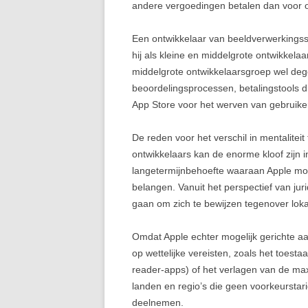
andere vergoedingen betalen dan voor o
Een ontwikkelaar van beeldverwerkingss
hij als kleine en middelgrote ontwikkelaa
middelgrote ontwikkelaarsgroep wel degel
beoordelingsprocessen, betalingstools 
App Store voor het werven van gebruikers
De reden voor het verschil in mentalitei
ontwikkelaars kan de enorme kloof zijn i
langetermijnbehoefte waaraan Apple moe
belangen. Vanuit het perspectief van juri
gaan om zich te bewijzen tegenover loka
Omdat Apple echter mogelijk gerichte a
op wettelijke vereisten, zoals het toesta
reader-apps) of het verlagen van de max
landen en regio’s die geen voorkeursta
deelnemen.