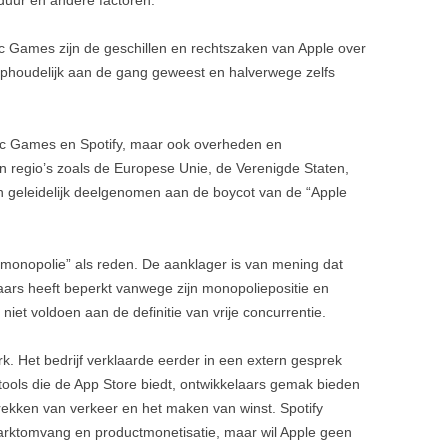
uur en andere factoren.
pic Games zijn de geschillen en rechtszaken van Apple over
nophoudelijk aan de gang geweest en halverwege zelfs
pic Games en Spotify, maar ook overheden en
en regio’s zoals de Europese Unie, de Verenigde Staten,
 geleidelijk deelgenomen aan de boycot van de “Apple
imonopolie” als reden. De aanklager is van mening dat
ars heeft beperkt vanwege zijn monopoliepositie en
niet voldoen aan de definitie van vrije concurrentie.
rk. Het bedrijf verklaarde eerder in een extern gesprek
 tools die de App Store biedt, ontwikkelaars gemak bieden
trekken van verkeer en het maken van winst. Spotify
marktomvang en productmonetisatie, maar wil Apple geen