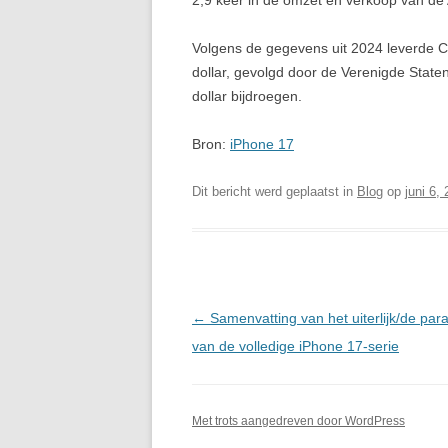
2,9 keer in de omzet en verkoop van de
Volgens de gegevens uit 2024 leverde C
dollar, gevolgd door de Verenigde Staten
dollar bijdroegen.
Bron:
iPhone 17
Dit bericht werd geplaatst in
Blog
op
juni 6,
Berichtnavigatie
←
Samenvatting van het uiterlijk/de par
van de volledige iPhone 17-serie
Met trots aangedreven door WordPress