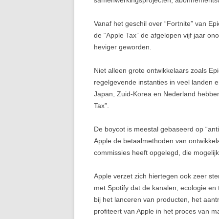
samenwerkingsprojecten, abonnementsd
Vanaf het geschil over “Fortnite” van E
de “Apple Tax” de afgelopen vijf jaar o
heviger geworden.
Niet alleen grote ontwikkelaars zoals E
regelgevende instanties in veel landen 
Japan, Zuid-Korea en Nederland hebben
Tax”.
De boycot is meestal gebaseerd op “ant
Apple de betaalmethoden van ontwikkela
commissies heeft opgelegd, die mogelijk 
Apple verzet zich hiertegen ook zeer ste
met Spotify dat de kanalen, ecologie en
bij het lanceren van producten, het aan
profiteert van Apple in het proces van 