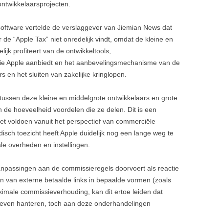
ntwikkelaarsprojecten.
oftware vertelde de verslaggever van Jiemian News dat
r de “Apple Tax” niet onredelijk vindt, omdat de kleine en
ijk profiteert van de ontwikkeltools,
die Apple aanbiedt en het aanbevelingsmechanisme van de
 en het sluiten van zakelijke kringlopen.
t tussen deze kleine en middelgrote ontwikkelaars en grote
n de hoeveelheid voordelen die ze delen. Dit is een
t voldoen vanuit het perspectief van commerciële
disch toezicht heeft Apple duidelijk nog een lange weg te
le overheden en instellingen.
anpassingen aan de commissieregels doorvoert als reactie
an ​​van externe betaalde links in bepaalde vormen (zoals
imale commissieverhouding, kan dit ertoe leiden dat
rieven hanteren, toch aan deze onderhandelingen