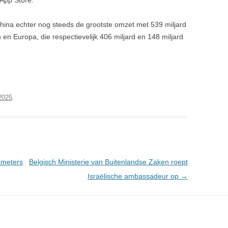
 App Store.
hina echter nog steeds de grootste omzet met 539 miljard
 en Europa, die respectievelijk 406 miljard en 148 miljard
 2025
.
ameters
Belgisch Ministerie van Buitenlandse Zaken roept
Israëlische ambassadeur op
→