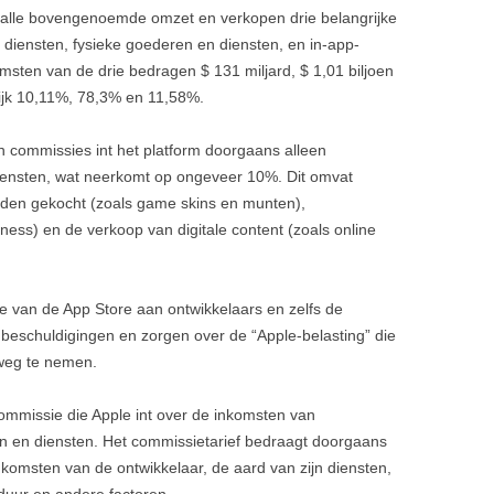
t alle bovengenoemde omzet en verkopen drie belangrijke
 diensten, fysieke goederen en diensten, en in-app-
sten van de drie bedragen $ 131 miljard, $ 1,01 biljoen
lijk 10,11%, 78,3% en 11,58%.
n commissies int het platform doorgaans alleen
iensten, wat neerkomt op ongeveer 10%. Dit omvat
orden gekocht (zoals game skins en munten),
ness) en de verkoop van digitale content (zoals online
e van de App Store aan ontwikkelaars en zelfs de
 beschuldigingen en zorgen over de “Apple-belasting” die
, weg te nemen.
commissie die Apple int over de inkomsten van
en en diensten. Het commissietarief bedraagt ​​doorgaans
nkomsten van de ontwikkelaar, de aard van zijn diensten,