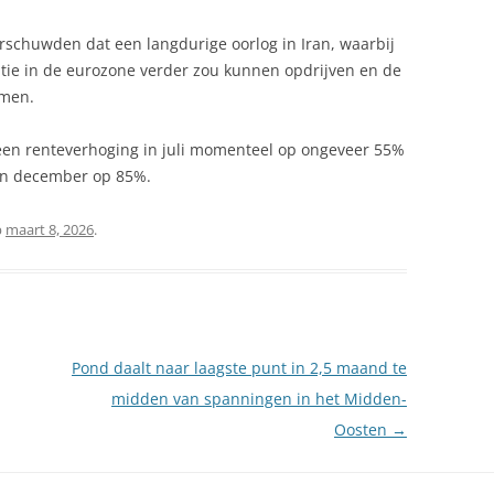
schuwden dat een langdurige oorlog in Iran, waarbij
atie in de eurozone verder zou kunnen opdrijven en de
mmen.
een renteverhoging in juli momenteel op ongeveer 55%
in december op 85%.
p
maart 8, 2026
.
Pond daalt naar laagste punt in 2,5 maand te
midden van spanningen in het Midden-
Oosten
→