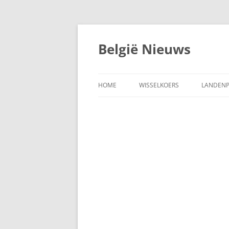
Spring
naar
de
België Nieuws
inhoud
HOME
WISSELKOERS
LANDENP