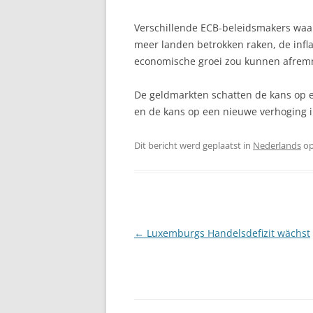
Verschillende ECB-beleidsmakers waar
meer landen betrokken raken, de infl
economische groei zou kunnen afre
De geldmarkten schatten de kans op 
en de kans op een nieuwe verhoging 
Dit bericht werd geplaatst in
Nederlands
o
Berichtnavigatie
←
Luxemburgs Handelsdefizit wächst