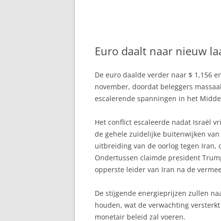
Euro daalt naar nieuw l
De euro daalde verder naar $ 1,156 e
november, doordat beleggers massaal 
escalerende spanningen in het Midd
Het conflict escaleerde nadat Israël v
de gehele zuidelijke buitenwijken van 
uitbreiding van de oorlog tegen Iran
Ondertussen claimde president Trump 
opperste leider van Iran na de verm
De stijgende energieprijzen zullen na
houden, wat de verwachting versterkt 
monetair beleid zal voeren.